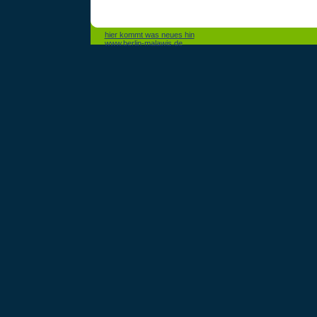
hier kommt was neues hin
www.berlin-malawis.de