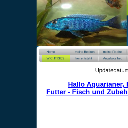
Home
meine Becken
meine Fische
WICHTIGES
hier entsteht
Angebote bei:
!!!
was neues
Updatedatum 
Hallo Aquarianer, 
Futter - Fisch und Zube