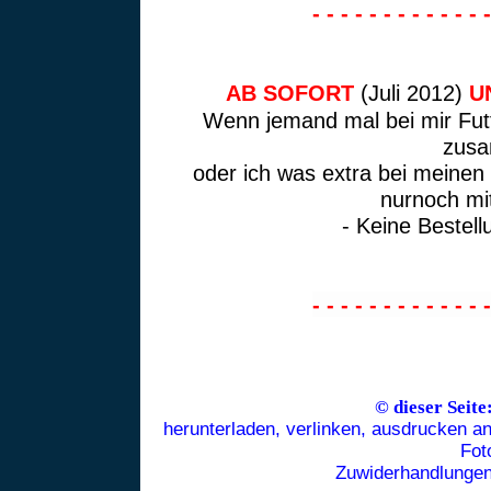
- - - - - - - - - - - - -
AB SOFORT
(Juli 2012)
UN
Wenn jemand mal bei mir Futte
zusa
oder ich was extra bei meinen
nurnoch m
- Keine Bestel
- - - - - - - - - - - - -
© dieser Seite
herunterladen, verlinken, ausdrucken an
Fot
Zuwiderhandlungen 