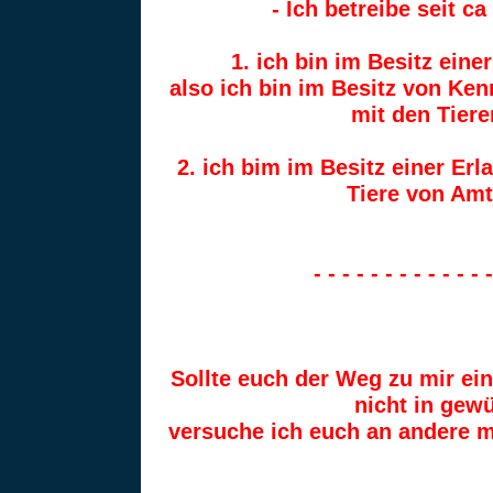
- Ich betreibe seit c
1. ich bin im Besitz ei
also ich bin im Besitz von K
mit den Tier
2. ich bim im Besitz einer Er
Tiere von Am
- - - - - - - - - - - - -
Sollte euch der Weg zu mir ein
nicht
in gew
versuche ich euch an andere m