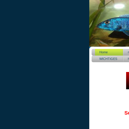
Home
WICHTIGES
!!!
S