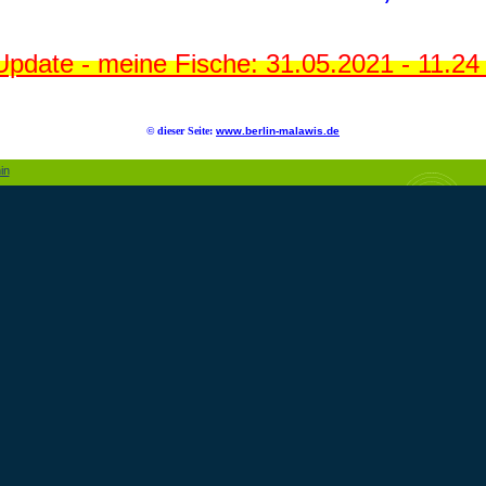
Update - meine Fische: 31.05.2021 - 11.24 Uh
© dieser Seite:
www.berlin-malawis.de
in