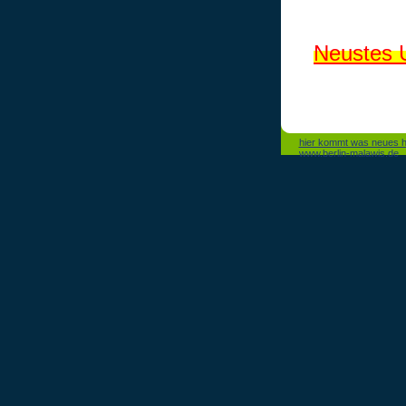
Neustes
hier kommt was neues h
www.berlin-malawis.de