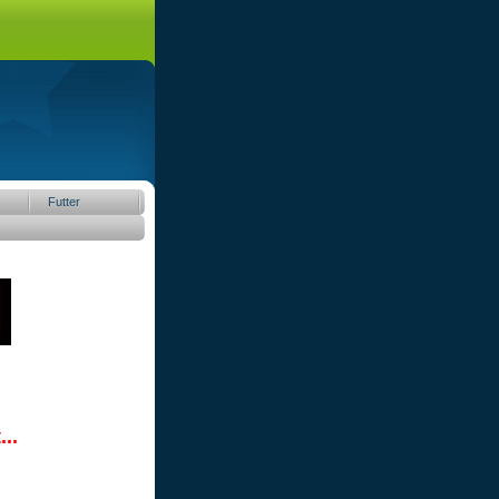
Futter
..